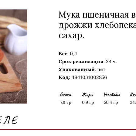
Mука пшеничная вы
дрожжи хлебопека
сахар.
Вес
: 0,4
Срок реализации
: 24 ч.
Упакованный
: нет
Код
: 4841031002856
Белки
Жиры
Углеводы
Кк
7,9 гр
0,9 гр
50,4 гр
24
ЕЛЕ