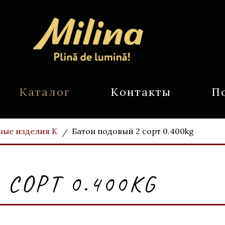
Каталог
Контакты
П
ные изделия К
Батон подовый 2 cорт 0.400kg
CОРТ 0.400KG