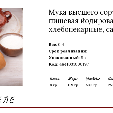
Мука высшего сорт
пищевая йодиров
хлебопекарные, с
Вес
: 0,4
Срок реализации
:
Упакованный
: Да
Код
: 4841031000197
Белки
Жиры
Углеводы
Кк
8 гр.
0,9 гр.
53,3 гр.
25
ЕЛЕ