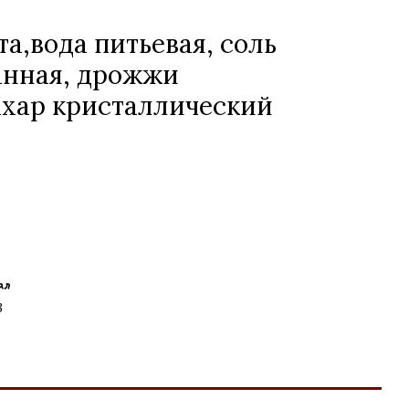
а,вода питьевая, соль
анная, дрожжи
ахар кристаллический
ал
3