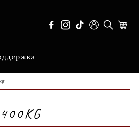
оддержка
kg
400KG