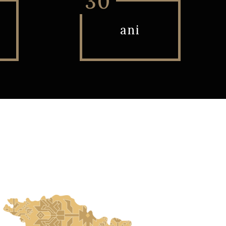
30
ani