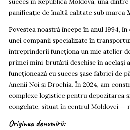
succes în Republica Moldova, una dintre 
panificație de înaltă calitate sub marca
Povestea noastră începe în anul 1994, în 
unei companii specializate în transportur
întreprinderii funcționa un mic atelier d
primei mini-brutării deschise în același 
funcționează cu succes șase fabrici de p
Anenii Noi și Drochia. În 2024, am const
complexe logistice pentru depozitarea și
congelate, situat în centrul Moldovei — ra
Originea denumirii: