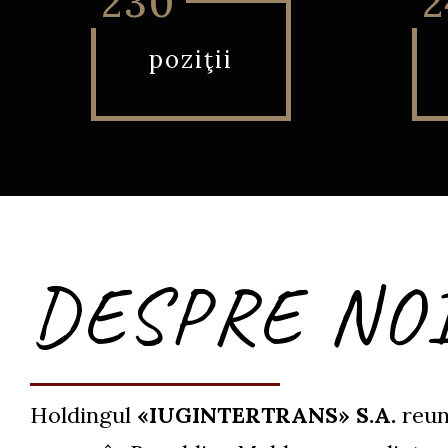
230
2
poziţii
DESPRE NO
Holdingul
«IUGINTERTRANS» S.A.
reune