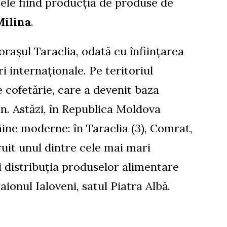
ele fiind producția de produse de
Milina
.
orașul Taraclia, odată cu înființarea
i internaționale. Pe teritoriul
e cofetărie, care a devenit baza
an. Astăzi, în Republica Moldova
âine moderne: în Taraclia (3), Comrat,
ruit unul dintre cele mai mari
 distribuția produselor alimentare
ionul Ialoveni, satul Piatra Albă.