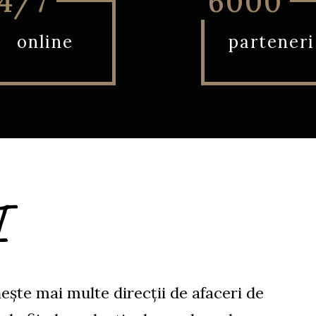
4/7
6000
online
parteneri
I
ște mai multe direcții de afaceri de