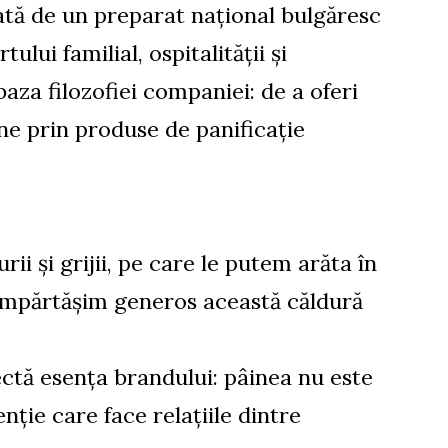
ată de un preparat național bulgăresc
ului familial, ospitalității și
 baza filozofiei companiei: de a oferi
ne prin produse de panificație
ii și grijii, pe care le putem arăta în
ă împărtășim generos această căldură
ctă esența brandului: pâinea nu este
nție care face relațiile dintre