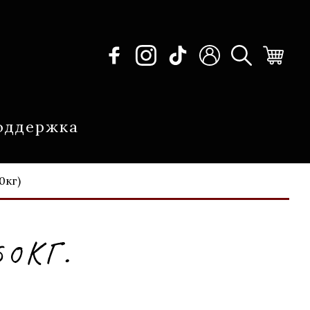
оддержка
0кг)
0КГ.