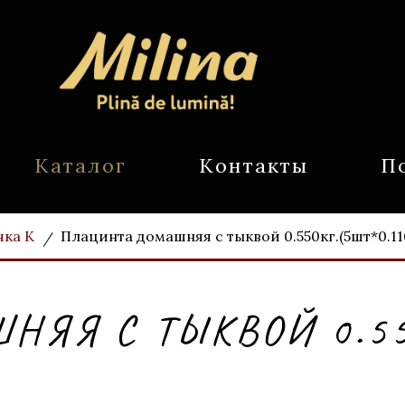
Каталог
Контакты
П
чка К
Плацинта домашняя с тыквой 0.550кг.(5шт*0.11
ЯЯ С ТЫКВОЙ 0.55