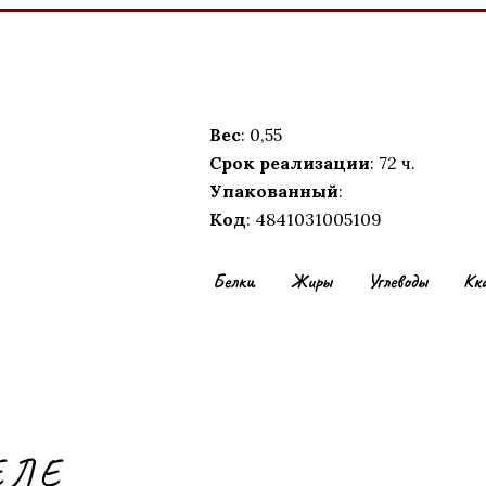
Вес
: 0,55
Срок реализации
: 72 ч.
Упакованный
:
Код
: 4841031005109
Белки
Жиры
Углеводы
Кк
ЕЛЕ