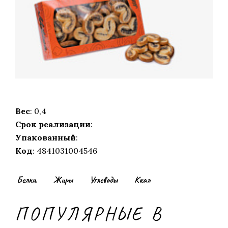
Вес
: 0,4
Срок реализации
:
Упакованный
:
Код
: 4841031004546
Белки
Жиры
Углеводы
Ккал
ПОПУЛЯРНЫЕ В