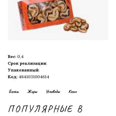
Вес
: 0,4
Срок реализации
:
Упакованный
:
Код
: 4841031004614
Белки
Жиры
Углеводы
Ккал
ПОПУЛЯРНЫЕ В