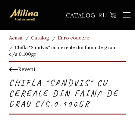
RU
CATALOG
Acasă
Catalog
Euro coacere
Сhifla "Sandvis" cu cereale din faina de grau
с/s.0.100gr
Reveni
СHIFLA "SANDVIS" CU
CEREALE DIN FAINA DE
GRAU С/S.0.100GR