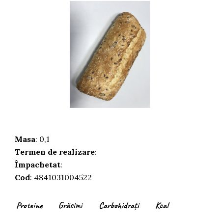
Masa
: 0,1
Termen de realizare
:
Împachetat
:
Cod
: 4841031004522
Proteine
Grăsimi
Carbohidrați
Kcal