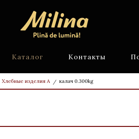
Каталог
Контакты
П
Хлебные изделия А
калач 0.300kg