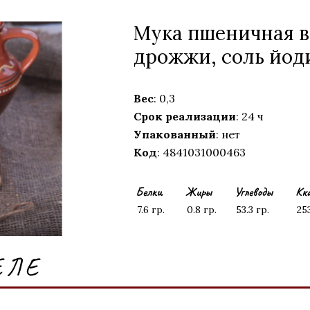
Mука пшеничная вы
дрожжи, соль йод
Вес
: 0,3
Срок реализации
: 24 ч
Упакованный
: нет
Код
: 4841031000463
Белки
Жиры
Углеводы
Кк
7.6 гр.
0.8 гр.
53.3 гр.
25
ЕЛЕ