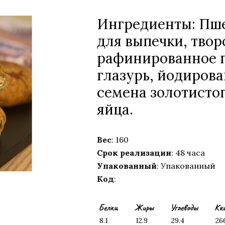
Ингредиенты: Пше
для выпечки, творo
рафинированное п
глазурь, йодирова
семена золотистог
яйца.
Вес
: 160
Срок реализации
: 48 часа
Упакованный
: Упакованный
Код
:
Белки
Жиры
Углеводы
Кк
8.1
12.9
29.4
26