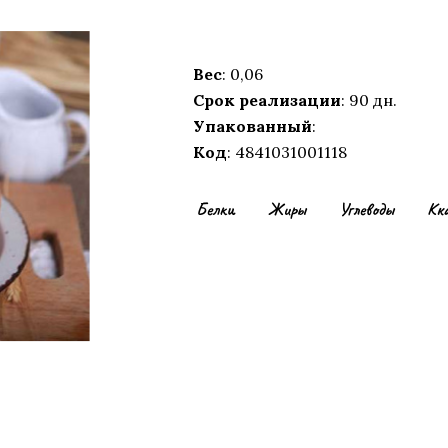
Вес
: 0,06
Срок реализации
: 90 дн.
Упакованный
:
Код
: 4841031001118
Белки
Жиры
Углеводы
Кк