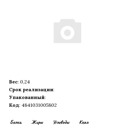
Вес
: 0,24
Срок реализации
:
Упакованный
:
Код
: 4841031005802
Белки
Жиры
Углеводы
Ккал