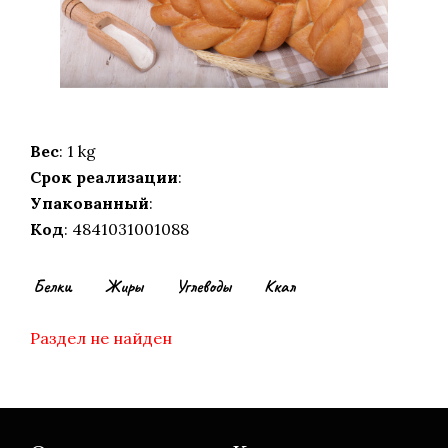
Вес
: 1 kg
Срок реализации
:
Упакованный
:
Код
: 4841031001088
Белки
Жиры
Углеводы
Ккал
Раздел не найден